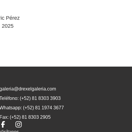
ric Pérez
2025
galeria@drexelgaleria.com
Teléfono: (+52) 81 8303 3903
Whatsapp: (+52) 81 1974 3677
Fax: (+52) 81 8303 2905
Visítanos