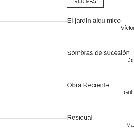
VER MÁS
El jardín alquímico
Vícto
Sombras de sucesión
Je
Obra Reciente
Guil
Residual
Man