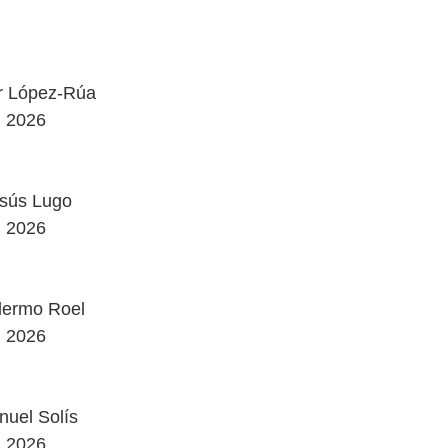
r López-Rúa
2026
sús Lugo
2026
lermo Roel
2026
uel Solís
2026