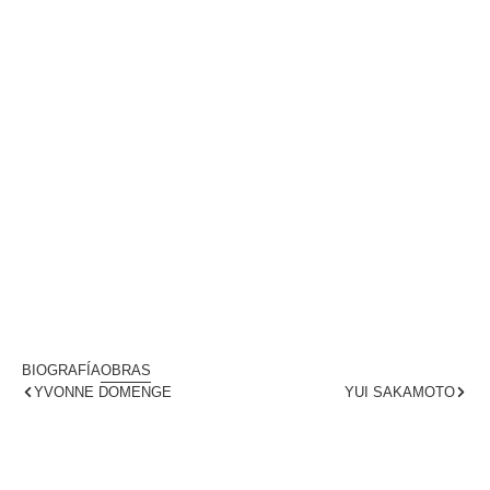
SOBRE NOSOTROS
Cisco Jiménez
BIOGRAFÍA
OBRAS
YVONNE DOMENGE
YUI SAKAMOTO